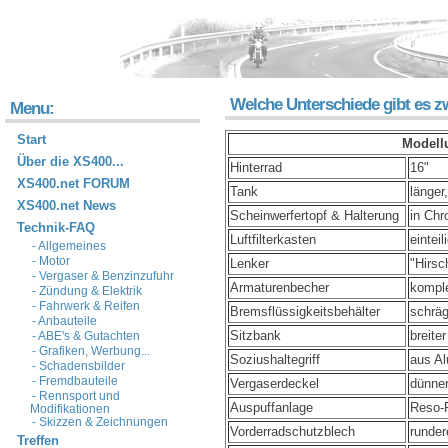
Welche Unterschiede gibt es 
Menu:
Start
Modell
Über die XS400...
Hinterrad
16"
XS400.net FORUM
Tank
länger
XS400.net News
Scheinwerfertopf & Halterung
in Ch
Technik-FAQ
Luftfilterkasten
eintei
- Allgemeines
- Motor
Lenker
"Hirsc
- Vergaser & Benzinzufuhr
Armaturenbecher
komple
- Zündung & Elektrik
- Fahrwerk & Reifen
Bremsflüssigkeitsbehälter
schräg
- Anbauteile
Sitzbank
breite
- ABE's & Gutachten
- Grafiken, Werbung...
Soziushaltegriff
aus Al
- Schadensbilder
- Fremdbauteile
Vergaserdeckel
dünner
- Rennsport und
Auspuffanlage
Reso-
Modifikationen
- Skizzen & Zeichnungen
Vorderradschutzblech
runder
Treffen