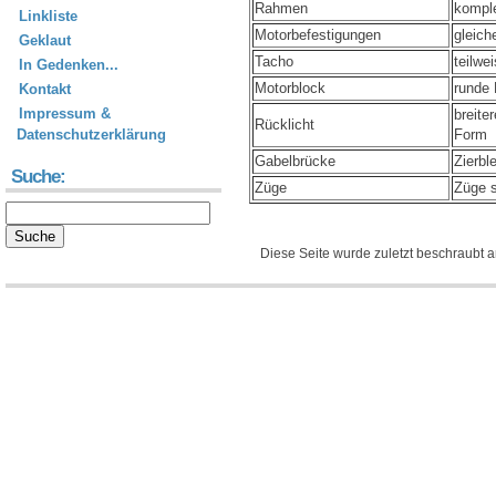
Rahmen
kompl
Linkliste
Motorbefestigungen
gleich
Geklaut
Tacho
teilwe
In Gedenken...
Motorblock
runde 
Kontakt
Impressum &
breite
Rücklicht
Datenschutzerklärung
Form
Gabelbrücke
Zierb
Suche:
Züge
Züge s
Diese Seite wurde zuletzt beschraubt 