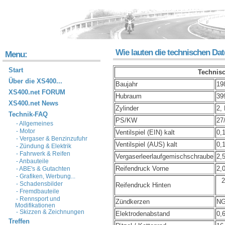
Wie lauten die technischen Da
Menu:
Start
Technisc
Über die XS400...
Baujahr
19
XS400.net FORUM
Hubraum
39
XS400.net News
Zylinder
2,
Technik-FAQ
PS/KW
27
- Allgemeines
- Motor
Ventilspiel (EIN) kalt
0,
- Vergaser & Benzinzufuhr
Ventilspiel (AUS) kalt
0,
- Zündung & Elektrik
- Fahrwerk & Reifen
Vergaserleerlaufgemischschraube
2,
- Anbauteile
Reifendruck Vorne
2,
- ABE's & Gutachten
- Grafiken, Werbung...
2
- Schadensbilder
Reifendruck Hinten
- Fremdbauteile
- Rennsport und
Zündkerzen
NG
Modifikationen
- Skizzen & Zeichnungen
Elektrodenabstand
0,
Treffen