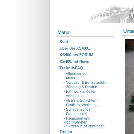
Unter
Menu:
Start
Über die XS400...
XS400.net FORUM
XS400.net News
Technik-FAQ
- Allgemeines
- Motor
- Vergaser & Benzinzufuhr
- Zündung & Elektrik
- Fahrwerk & Reifen
- Anbauteile
- ABE's & Gutachten
- Grafiken, Werbung...
- Schadensbilder
- Fremdbauteile
- Rennsport und
Modifikationen
- Skizzen & Zeichnungen
Treffen